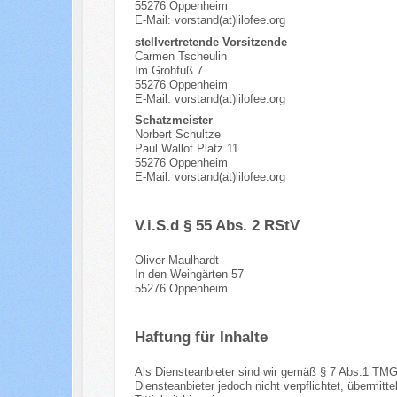
55276 Oppenheim
E-Mail: vorstand(at)lilofee.org
stellvertretende Vorsitzende
Carmen Tscheulin
Im Grohfuß 7
55276 Oppenheim
E-Mail: vorstand(at)lilofee.org
Schatzmeister
Norbert Schultze
Paul Wallot Platz 11
55276 Oppenheim
E-Mail: vorstand(at)lilofee.org
V.i.S.d § 55 Abs. 2 RStV
Oliver Maulhardt
In den Weingärten 57
55276 Oppenheim
Haftung für Inhalte
Als Diensteanbieter sind wir gemäß § 7 Abs.1 TMG 
Diensteanbieter jedoch nicht verpflichtet, übermit