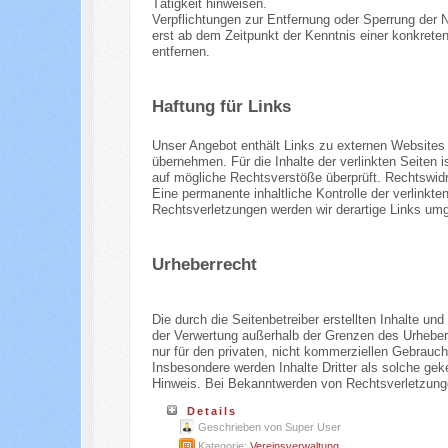
Tätigkeit hinweisen.
Verpflichtungen zur Entfernung oder Sperrung der 
erst ab dem Zeitpunkt der Kenntnis einer konkret
entfernen.
Haftung für Links
Unser Angebot enthält Links zu externen Websites D
übernehmen. Für die Inhalte der verlinkten Seiten i
auf mögliche Rechtsverstöße überprüft. Rechtswidr
Eine permanente inhaltliche Kontrolle der verlinkt
Rechtsverletzungen werden wir derartige Links um
Urheberrecht
Die durch die Seitenbetreiber erstellten Inhalte u
der Verwertung außerhalb der Grenzen des Urheberr
nur für den privaten, nicht kommerziellen Gebrauch 
Insbesondere werden Inhalte Dritter als solche ge
Hinweis. Bei Bekanntwerden von Rechtsverletzunge
Details
Geschrieben von
Super User
Kategorie:
Vereinsverwaltung