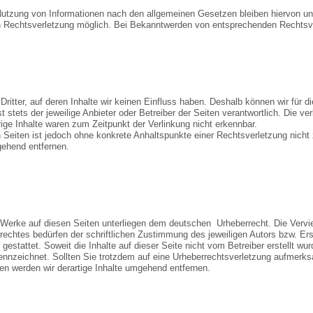
Nutzung von Informationen nach den allgemeinen Gesetzen bleiben hiervon unb
en Rechtsverletzung möglich. Bei Bekanntwerden von entsprechenden Rechtsv
ritter, auf deren Inhalte wir keinen Einfluss haben. Deshalb können wir für 
st stets der jeweilige Anbieter oder Betreiber der Seiten verantwortlich. Die v
ige Inhalte waren zum Zeitpunkt der Verlinkung nicht erkennbar.
en Seiten ist jedoch ohne konkrete Anhaltspunkte einer Rechtsverletzung nic
gehend entfernen.
nd Werke auf diesen Seiten unterliegen dem deutschen Urheberrecht. Die Verviel
echtes bedürfen der schriftlichen Zustimmung des jeweiligen Autors bzw. Ers
gestattet. Soweit die Inhalte auf dieser Seite nicht vom Betreiber erstellt wu
kennzeichnet. Sollten Sie trotzdem auf eine Urheberrechtsverletzung aufmerk
n werden wir derartige Inhalte umgehend entfernen.