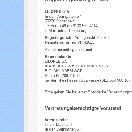
LILOFEE e. V.
In den Weingärten 57
55276 Oppenheim
Telefon: +49 (0) 6133 579 4114
E-Mail: info(at)lilofee.org
Registergericht:
Amtsgericht Mainz
Registernummer:
VR 41822
Als gemeinnützig anerkannt
Spendenkonto:
LILOFEE e.V.
IBAN: DE15 5535 0010 0200 1151 29
BIC: MALADE51WOR
Konto Nr. 200 115 129
bei der Rheinhessen Sparkasse (BLZ 553 500 10)
Bitte geben Sie bei einer Spende im Verwendungs
Vertretungsberechtigte Vorstand
Vorsitzender
Oliver Maulhardt
In den Weingärten 57