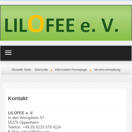
Wir über uns
Aktuelle Seite:
Startseite
Information Homepage
Vereinsverwaltung
Aktuelles
Projekte
Kontakt
Wir in den Medien
LILOFEE e. V.
In den Weingärten 57
Interne Infos
55276 Oppenheim
Telefon: +49 (0) 6133 579 4114
E-Mail: info(at)lilofee.org