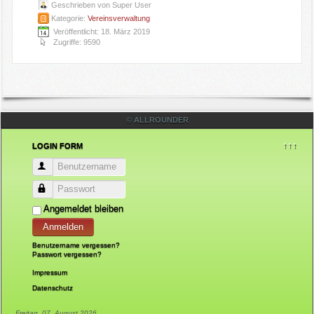
Geschrieben von
Super User
Kategorie:
Vereinsverwaltung
Veröffentlicht: 18. März 2019
Zugriffe: 9590
© ALLROUNDER
↑↑↑
LOGIN FORM
Benutzername
Passwort
Angemeldet bleiben
Anmelden
Benutzername vergessen?
Passwort vergessen?
Impressum
Datenschutz
Freitag, 07. August 2026