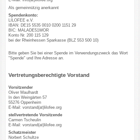
Bildergalerie Paradies
Als gemeinnützig anerkannt
Spendenkonto:
LILOFEE e.V.
IBAN: DE15 5535 0010 0200 1151 29
BIC: MALADE51WOR
Konto Nr. 200 115 129
bei der Rheinhessen Sparkasse (BLZ 553 500 10)
Bitte geben Sie bei einer Spende im Verwendungszweck das Wort
"Spende" und Ihre Adresse an.
Vertretungsberechtigte Vorstand
Vorsitzender
Oliver Maulhardt
In den Weingärten 57
55276 Oppenheim
E-Mail: vorstand(at)lilofee.org
stellvertretende Vorsitzende
Carmen Tscheulin
E-Mail: vorstand(at)lilofee.org
Schatzmeister
Norbert Schultze