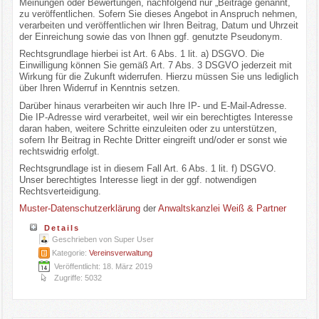
Meinungen oder Bewertungen, nachfolgend nur „Beiträge genannt,
zu veröffentlichen. Sofern Sie dieses Angebot in Anspruch nehmen,
verarbeiten und veröffentlichen wir Ihren Beitrag, Datum und Uhrzeit
der Einreichung sowie das von Ihnen ggf. genutzte Pseudonym.
Rechtsgrundlage hierbei ist Art. 6 Abs. 1 lit. a) DSGVO. Die
Einwilligung können Sie gemäß Art. 7 Abs. 3 DSGVO jederzeit mit
Wirkung für die Zukunft widerrufen. Hierzu müssen Sie uns lediglich
über Ihren Widerruf in Kenntnis setzen.
Darüber hinaus verarbeiten wir auch Ihre IP- und E-Mail-Adresse.
Die IP-Adresse wird verarbeitet, weil wir ein berechtigtes Interesse
daran haben, weitere Schritte einzuleiten oder zu unterstützen,
sofern Ihr Beitrag in Rechte Dritter eingreift und/oder er sonst wie
rechtswidrig erfolgt.
Rechtsgrundlage ist in diesem Fall Art. 6 Abs. 1 lit. f) DSGVO.
Unser berechtigtes Interesse liegt in der ggf. notwendigen
Rechtsverteidigung.
Muster-Datenschutzerklärung
der
Anwaltskanzlei Weiß & Partner
Details
Geschrieben von
Super User
Kategorie:
Vereinsverwaltung
Veröffentlicht: 18. März 2019
Zugriffe: 5032