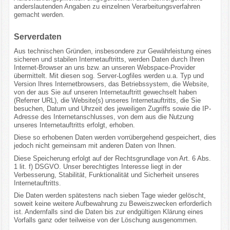
anderslautenden Angaben zu einzelnen Verarbeitungsverfahren
gemacht werden.
Serverdaten
Aus technischen Gründen, insbesondere zur Gewährleistung eines
sicheren und stabilen Internetauftritts, werden Daten durch Ihren
Internet-Browser an uns bzw. an unseren Webspace-Provider
übermittelt. Mit diesen sog. Server-Logfiles werden u.a. Typ und
Version Ihres Internetbrowsers, das Betriebssystem, die Website,
von der aus Sie auf unseren Internetauftritt gewechselt haben
(Referrer URL), die Website(s) unseres Internetauftritts, die Sie
besuchen, Datum und Uhrzeit des jeweiligen Zugriffs sowie die IP-
Adresse des Internetanschlusses, von dem aus die Nutzung
unseres Internetauftritts erfolgt, erhoben.
Diese so erhobenen Daten werden vorrübergehend gespeichert, dies
jedoch nicht gemeinsam mit anderen Daten von Ihnen.
Diese Speicherung erfolgt auf der Rechtsgrundlage von Art. 6 Abs.
1 lit. f) DSGVO. Unser berechtigtes Interesse liegt in der
Verbesserung, Stabilität, Funktionalität und Sicherheit unseres
Internetauftritts.
Die Daten werden spätestens nach sieben Tage wieder gelöscht,
soweit keine weitere Aufbewahrung zu Beweiszwecken erforderlich
ist. Andernfalls sind die Daten bis zur endgültigen Klärung eines
Vorfalls ganz oder teilweise von der Löschung ausgenommen.